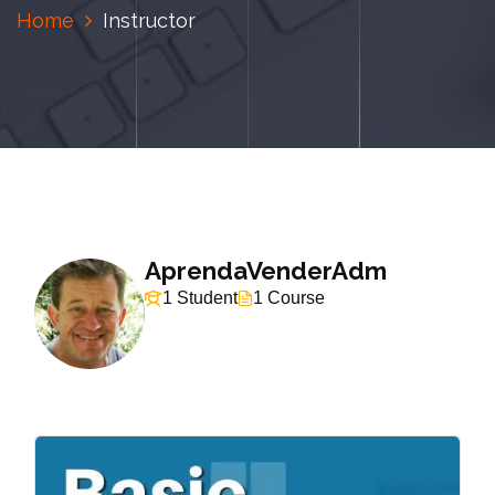
Home
Instructor
AprendaVenderAdm
1 Student
1 Course