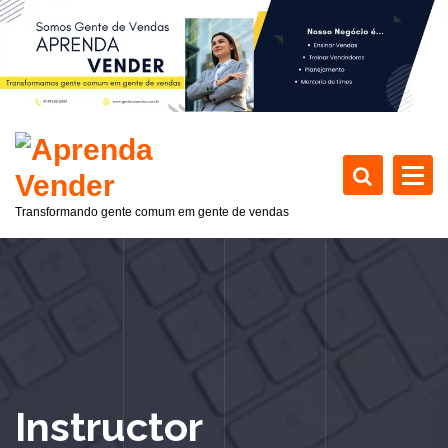
P
u
l
a
r
p
a
r
a
Transformando gente comum em gente de vendas
o
c
o
n
t
e
ú
d
Instructor
o