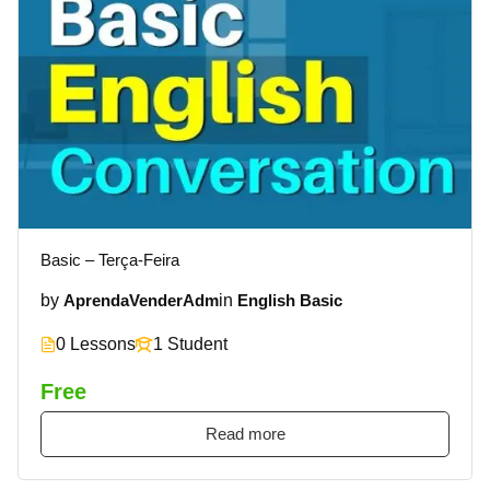
Basic – Terça-Feira
by
in
AprendaVenderAdm
English Basic
0 Lessons
1 Student
Free
Read more